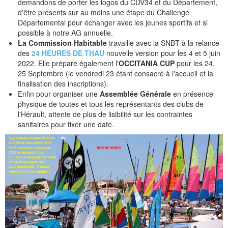
Ligue Occitanie Voile
demandons de porter les logos du CDV34 et du Département,
d'être présents sur au moins une étape du Challenge
FFV handivoile
Départemental pour échanger avec les jeunes sportifs et si
possible à notre AG annuelle.
CONTACT
La Commission Habitable
travaille avec la SNBT à la relance
des
24 HEURES DE THAU
nouvelle version pour les 4 et 5 juin
2022. Elle prépare également l'
OCCITANIA CUP
pour les 24,
25 Septembre (le vendredi 23 étant consacré à l'accueil et la
finalisation des inscriptions).
Enfin pour organiser une
Assemblée Générale
en présence
physique de toutes et tous les représentants des clubs de
l'Hérault, attente de plus de lisibilité sur les contraintes
sanitaires pour fixer une date.