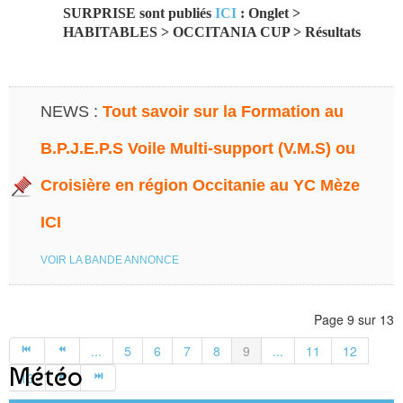
SURPRISE sont
publiés
ICI
: Onglet >
HABITABLES > OCCITANIA CUP > Résultats
NEWS :
Tout savoir sur la Formation au
B.P.J.E.P.S Voile Multi-support (V.M.S) ou
Croisière en région Occitanie au YC Mèze
ICI
VOIR LA BANDE ANNONCE
Page 9 sur 13
...
5
6
7
8
9
...
11
12
Météo
13