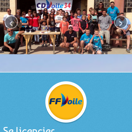
ACCUEIL
‹
›
CDV 34
Présentation
L'équipe
VOILE LÉGÈRE
Ecole de sport
Compétition
Réglement Challenge
Le calendrier
INSCRIPTIONS
Résultats
Se licencier