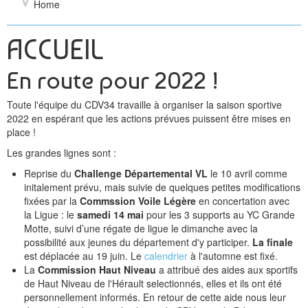
Home
OCCITANIA CUP !
Réglement
ACCUEIL
Calendrier
En route pour 2022 !
Résultats
Toute l'équipe du CDV34 travaille à organiser la saison sportive
Son Histoire
2022 en espérant que les actions prévues puissent être mises en
place !
Les Clubs Habitables
Les grandes lignes sont :
LIENS DIVERS
Reprise du
Challenge Départemental VL
le 10 avril comme
initalement prévu, mais suivie de quelques petites modifications
Conseil Départemental 34
fixées par la
Commssion Voile Légère
en concertation avec
la Ligue : le
samedi 14 mai
pour les 3 supports au YC Grande
Hérault Sport
Motte, suivi d’une régate de ligue le dimanche avec la
possibilité aux jeunes du département d'y participer.
La finale
CREPS
est déplacée au 19 juin. Le
calendrier
à l'automne est fixé.
La
Commission Haut Niveau
a attribué des aides aux sportifs
FFV
de Haut Niveau de l'Hérault selectionnés, elles et ils ont été
personnellement informés. En retour de cette aide nous leur