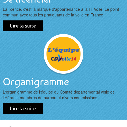
Photos des régates
La licence, c'est la marque d'appartenance à la FFVoile. Le point
commun avec tous les pratiquants de la voile en France
Photos régate Mèze 2017
Lire la suite
Photos régate Salagou 2017
Photos régate Port Camargue Sept 2017
Photos régate Palavas Oct 2017
Handivoile
Les clubs du 34
Organigramme
Stages
L'organigramme de l'équipe du Comité departemental voile de
Se licencier
l'Hérault, membres du bureau et divers commissions
HABITABLES
Lire la suite
AVIS DE COURSES