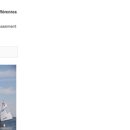
fférentes
lassement