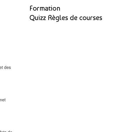
Formation
Quizz Règles de courses
 et des
met
fets de