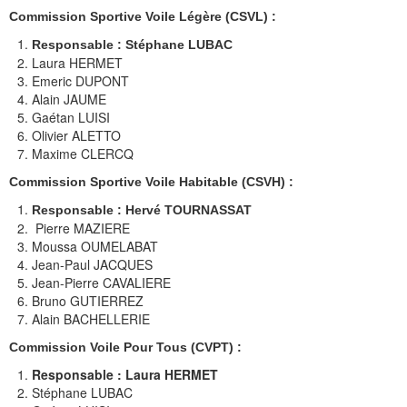
Photos des régates
Commission Sportive Voile Légère (CSVL) :
Responsable : Stéphane LUBAC
Photos régate Mèze 2017
Laura HERMET
Emeric DUPONT
Photos régate Salagou 2017
Alain JAUME
Gaétan LUISI
Photos régate Port Camargue Sept 2017
Olivier ALETTO
Maxime CLERCQ
Photos régate Palavas Oct 2017
Commission Sportive Voile Habitable (CSVH)
:
Handivoile
Responsable : Hervé TOURNASSAT
Pierre MAZIERE
Les clubs du 34
Moussa OUMELABAT
Jean-Paul JACQUES
Stages
Jean-Pierre CAVALIERE
Bruno GUTIERREZ
Se licencier
Alain BACHELLERIE
HABITABLES
Commission Voile Pour Tous (CVPT) :
Responsable : Laura HERMET
AVIS DE COURSES
Stéphane LUBAC