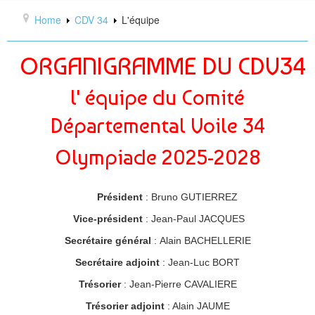
ACCUEIL
Home
CDV 34
L'équipe
CDV 34
ORGANIGRAMME DU CDV34
Présentation
l' équipe du Comité
L'équipe
Départemental Voile 34
VOILE LÉGÈRE
Olympiade 2025-2028
Ecole de sport
Compétition
Président
:
Bruno GUTIERREZ
Réglement Challenge
Vice-président
:
Jean-Paul JACQUES
Le calendrier
Secrétaire général
:
Alain BACHELLERIE
Secrétaire adjoint
: Jean-Luc BORT
INSCRIPTIONS
Trésorier
: Jean-Pierre CAVALIERE
Résultats
Trésorier adjoint
: Alain JAUME