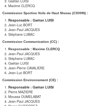
Gaétan LUISI
OCCITANIA CUP !
Maxime CLERCQ
Réglement
Commission Sportive Voile de Haut Niveau (CSVHN) :
Responsable : Gaétan LUISI
Calendrier
Jean-Luc BORT
Jean-Paul JACQUES
Résultats
Stéphane LUBAC
Son Histoire
Commission Communication (CC) :
Les Clubs Habitables
Responsable : Maxime CLERCQ
Jean-Paul JACQUES
Stéphane LUBAC
LIENS DIVERS
Gaétan LUISI
Jean-Pierre CAVALIERE
Conseil Départemental 34
Jean-Luc BORT
Hérault Sport
Commission Environnement (CE) :
Responsable : Gaétan LUISI
CREPS
Pierre MAZIERE
Moussa OUMELABAT
FFV
Jean-Paul JACQUES
Bruno GUTIERREZ