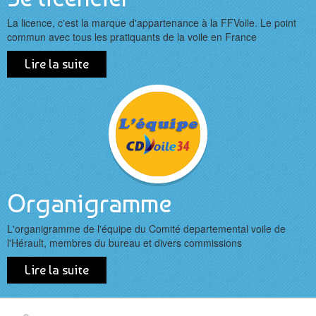
Photos des régates
La licence, c'est la marque d'appartenance à la FFVoile. Le point
commun avec tous les pratiquants de la voile en France
Photos régate Mèze 2017
Lire la suite
Photos régate Salagou 2017
Photos régate Port Camargue Sept 2017
Photos régate Palavas Oct 2017
Handivoile
Les clubs du 34
Organigramme
Stages
L'organigramme de l'équipe du Comité departemental voile de
Se licencier
l'Hérault, membres du bureau et divers commissions
HABITABLES
Lire la suite
AVIS DE COURSES