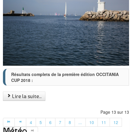
Résultats complets de la première édition OCCITANIA
CUP 2018 :
Lire la suite...
Page 13 sur 13
4
5
6
7
8
...
10
11
12
Météo
13