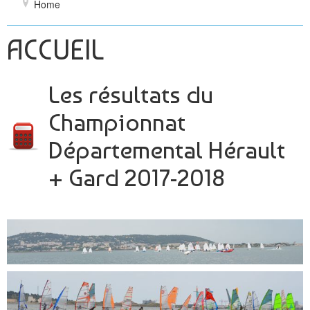
Home
OCCITANIA CUP !
Réglement
ACCUEIL
Calendrier
Les résultats du
Résultats
Championnat
Son Histoire
Départemental Hérault
Les Clubs Habitables
+ Gard 2017-2018
LIENS DIVERS
Conseil Départemental 34
Hérault Sport
CREPS
FFV