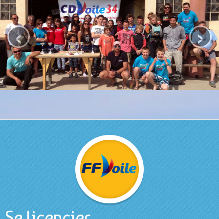
ACCUEIL
‹
›
CDV 34
Présentation
L'équipe
VOILE LÉGÈRE
Ecole de sport
Compétition
Réglement Challenge
Le calendrier
INSCRIPTIONS
Résultats
Se licencier