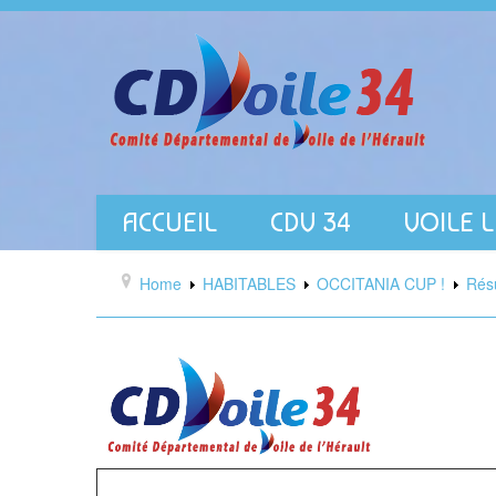
ACCUEIL
CDV 34
VOILE 
Home
HABITABLES
OCCITANIA CUP !
Résu