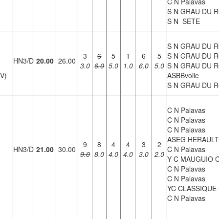
C N Palavas
S N GRAU DU R
S N SETE
S N GRAU DU R
3
6
5
1
6
5
S N GRAU DU R
HN3/D
20.00
26.00
3.0
6.0
5.0
1.0
6.0
5.0
S N GRAU DU R
1V)
ASBBvoile
S N GRAU DU R
C N Palavas
C N Palavas
C N Palavas
)
ASEG HERAULT
9
8
4
4
3
2
HN3/D
21.00
30.00
C N Palavas
9.0
8.0
4.0
4.0
3.0
2.0
Y C MAUGUIO 
C N Palavas
C N Palavas
YC CLASSIQUE
C N Palavas