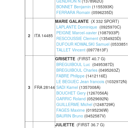
GENDRON N
(1378962U)
BONNET Benjamin
(1155393K)
FERRARA Romain
(0596235D)
MARIE GALANTE
(X 332 SPORT)
LAPLANTE Dominique
(0925970C)
PEIGNE Marcel-xavier
(1087933P)
2
ITA 14485
RESCOUSSIE Clement
(1354923D)
DUFOUR KOWALSKI Samuel
(053385
TALLET Vincent
(0977813F)
GRISETTE
(FIRST 40.7 G)
BREGUIBOUL Luc
(0495387D)
BREGUIBOUL Charles
(0495263Z)
FABRE Philippe
(1412116E)
LE BEGUEC Jean francois
(1032972N
3
FRA 28144
SADI Kamel
(1357008A)
BOUCHET Gery
(1267056A)
GARRIC Roland
(0529692N)
GUILLERME Michel
(1248729K)
FAGES Maxime
(0195236W)
BAURIN Bruno
(0452587V)
JULIETTE
(FIRST 36.7 G)