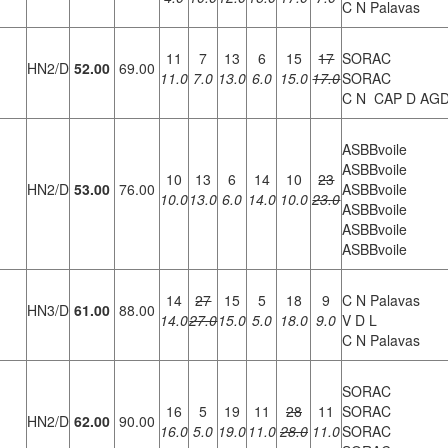
C N Palavas
11
7
13
6
15
17
SORAC
HN2/D
52.00
69.00
11.0
7.0
13.0
6.0
15.0
17.0
SORAC
C N CAP D AG
ASBBvoile
ASBBvoile
10
13
6
14
10
23
HN2/D
53.00
76.00
ASBBvoile
10.0
13.0
6.0
14.0
10.0
23.0
ASBBvoile
ASBBvoile
ASBBvoile
14
27
15
5
18
9
C N Palavas
HN3/D
61.00
88.00
14.0
27.0
15.0
5.0
18.0
9.0
V D L
C N Palavas
SORAC
16
5
19
11
28
11
SORAC
HN2/D
62.00
90.00
16.0
5.0
19.0
11.0
28.0
11.0
SORAC