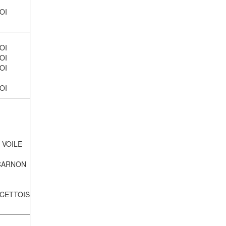
OI
OI
OI
OI
OI
 VOILE
CARNON
 CETTOIS