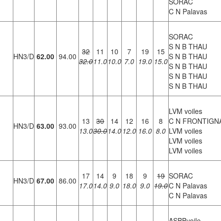
SORAC
C N Palavas
SORAC
S N B THAU
32
11
10
7
19
15
HN3/D
62.00
94.00
S N B THAU
32.0
11.0
10.0
7.0
19.0
15.0
S N B THAU
S N B THAU
S N B THAU
LVM voiles
13
30
14
12
16
8
C N FRONTIGN
HN3/D
63.00
93.00
13.0
30.0
14.0
12.0
16.0
8.0
LVM voiles
LVM voiles
LVM voiles
17
14
9
18
9
19
SORAC
HN3/D
67.00
86.00
17.0
14.0
9.0
18.0
9.0
19.0
C N Palavas
C N Palavas
ASBBvoile