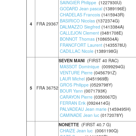
SAINGIER Philippe
(1227930U)
GODARD Jean pascal
(1389196E)
CHADELAS Francois
(1415943R)
BASIRICO Nicolas
(1372374G)
4
FRA 29367
DALMAZZO Siegfred
(1413384A)
CALLEJON Clement
(0481708E)
BONNOT Thomas
(1086504A)
FRANCFORT Laurent
(1435578U)
CADILLAC Nicole
(1389198G)
SEVEN MANI
(FIRST 40 RAC)
MASSOT Dominique
(0099294G)
VENTURE Pierre
(0456791Z)
LAUR Michel
(0451969B)
GROS Philippe
(0529798Y)
5
FRA 36752
BOUR Yann
(0071793K)
CARAYON Pierre
(0350067D)
FERRAN Erik
(0924414G)
PALVADEAU Jean marie
(1459495H)
CAMINADE Jean luc
(0172078Y)
NONETTE
(FIRST 40.7 G)
CHAIZE Jean luc
(0061190Q)