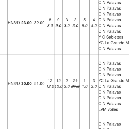
C N Palavas
C N Palavas
C N Palavas
8
9
3
3
5
4
C N Palavas
HN3/D
23.00
32.00
8.0
9.0
3.0
3.0
5.0
4.0
C N Palavas
C N Palavas
Y C Sablettes
YC La Grande M
C N Palavas
C N Palavas
C N Palavas
C N Palavas
12
12
2
21
1
3
YC La Grande M
HN3/D
30.00
51.00
12.0
12.0
2.0
21.0
1.0
3.0
C N Palavas
C N Palavas
C N Palavas
C N Palavas
LVM voiles
C N Palavas