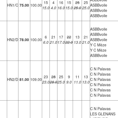
15
4
16
15
25
25
HN1/C
75.00
100.00
ASBBvoile
15.0
4.0
16.0
15.0
25.0
25.0
ASBBvoile
ASBBvoile
ASBBvoile
ASBBvoile
6
21
17
22
13
21
HN2/D
78.00
100.00
ASBBvoile
6.0
21.0
17.0
22.0
13.0
21.0
Y C Mèze
Y C Mèze
ASBBvoile
C N Palavas
C N Palavas
23
28
25
9
11
13
HN2/D
81.00
109.00
C N Palavas
23.0
28.0
25.0
9.0
11.0
13.0
C N Palavas
C N Palavas
C N Palavas
C N Palavas
LES GLENANS