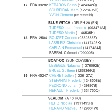
17
FRA 39282
KERARON Bruno
(1424342Q)
SOUBEIRAN Marc
(1228495H)
YVON Clement
(0572532N)
BLUE WITCH
(DELPH 28 (EN)
TUDESQ Jean francois
(0934712J)
TUDESQ Martin
(1146535H)
18
FRA 2504
ROUZET Corinne
(0532583Z)
LASBLEIZ Christelle
(1417425K)
CAPLAIN Emmanuel
(1417424J)
BARRAL Clément (*290005)
BOAT-OX
(SUN ODYSSEY )
LEBEGUE Natacha
(1376092E)
BRUEL Guilhem
(1259366Q)
19
FRA 45247
CHERET Julien
(1336127Z)
STEFANINI Frederic
(1248508E)
PEDRONO Johan
(1429897B)
HERAULT Frederic
(1331750Q)
SLALOM
(A 40 RC)
REITZ Nicolas
(1311495R)
RENARD Mathieu
(1429604W)