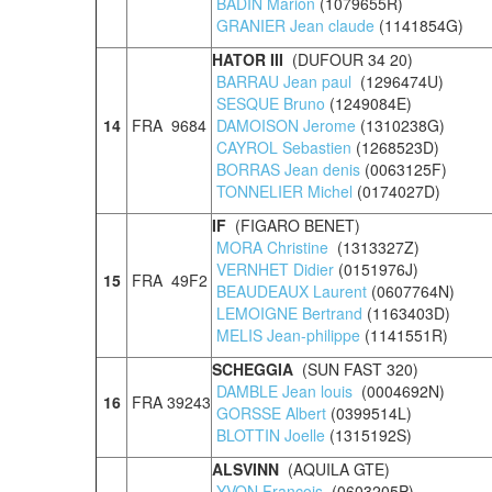
BADIN Marion
(1079655R)
GRANIER Jean claude
(1141854G)
HATOR III
(DUFOUR 34 20)
BARRAU Jean paul
(1296474U)
SESQUE Bruno
(1249084E)
14
FRA 9684
DAMOISON Jerome
(1310238G)
CAYROL Sebastien
(1268523D)
BORRAS Jean denis
(0063125F)
TONNELIER Michel
(0174027D)
IF
(FIGARO BENET)
MORA Christine
(1313327Z)
VERNHET Didier
(0151976J)
15
FRA 49F2
BEAUDEAUX Laurent
(0607764N)
LEMOIGNE Bertrand
(1163403D)
MELIS Jean-philippe
(1141551R)
SCHEGGIA
(SUN FAST 320)
DAMBLE Jean louis
(0004692N)
16
FRA 39243
GORSSE Albert
(0399514L)
BLOTTIN Joelle
(1315192S)
ALSVINN
(AQUILA GTE)
YVON Francois
(0603205P)