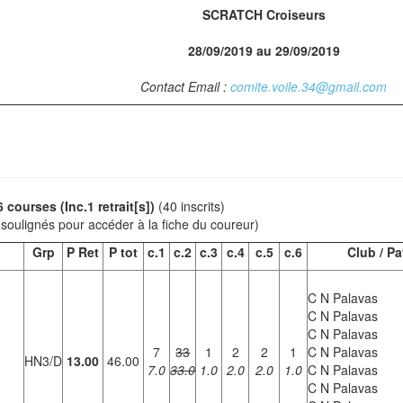
SCRATCH Croiseurs
28/09/2019 au 29/09/2019
Contact Email :
comite.voile.34@gmail.com
 courses (Inc.1 retrait[s])
(40 inscrits)
 soulignés pour accéder à la fiche du coureur)
Grp
P Ret
P tot
c.1
c.2
c.3
c.4
c.5
c.6
Club / P
C N Palavas
C N Palavas
C N Palavas
7
33
1
2
2
1
C N Palavas
HN3/D
13.00
46.00
7.0
33.0
1.0
2.0
2.0
1.0
C N Palavas
C N Palavas