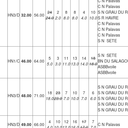
C N Palavas
C N Palavas
24
2
8
8
4
10
S N GRAU DU R
HN3/D
32.00
56.00
24.0
2.0
8.0
8.0
4.0
10.0
S R HAVRE
C N Palavas
C N Palavas
C N Palavas
S N SETE
S N SETE
5
3
11
13
14
18
HN1/C
46.00
64.00
BN DU SALAGO
5.0
3.0
11.0
13.0
14.0
18.0
ASBBvoile
ASBBvoile
S N GRAU DU R
18
23
7
10
7
6
S N GRAU DU R
HN3/D
48.00
71.00
18.0
23.0
7.0
10.0
7.0
6.0
S N GRAU DU R
S N GRAU DU R
S N GRAU DU R
4
10
12
16
17
7
HN3/D
49.00
66.00
C N Palavas
4.0
10.0
12.0
16.0
17.0
7.0