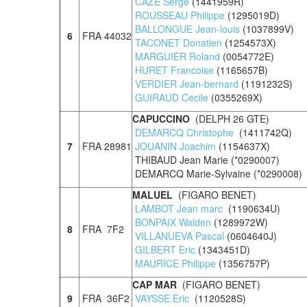
CAZE Serge
(1441959R)
ROUSSEAU Philippe
(1295019D)
BALLONGUE Jean-louis
(1037899V)
6
FRA 44032
TACONET Donatien
(1254573X)
MARGUIER Roland
(0054772E)
HURET Francoise
(1165657B)
VERDIER Jean-bernard
(1191232S)
GUIRAUD Cecile
(0355269X)
CAPUCCINO
(DELPH 26 GTE)
DEMARCQ Christophe
(1411742Q)
7
FRA 28981
JOUANIN Joachim
(1154637X)
THIBAUD Jean Marie (*0290007)
DEMARCQ Marie-Sylvaine (*0290008)
MALUEL
(FIGARO BENET)
LAMBOT Jean marc
(1190634U)
BONPAIX Walden
(1289972W)
8
FRA 7F2
VILLANUEVA Pascal
(0604640J)
GILBERT Eric
(1343451D)
MAURICE Philippe
(1356757P)
CAP MAR
(FIGARO BENET)
9
FRA 36F2
VAYSSE Eric
(1120528S)