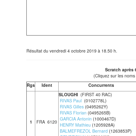
Résultat du vendredi 4 octobre 2019 à 18.50 h.
Scratch après 6
(Cliquez sur les noms
Rgs
Ident
Concurrents
SLOUGHI
(FIRST 40 RAC)
RIVAS Paul
(0102778L)
RIVAS Gilles
(0495262Y)
RIVAS Florian
(0495265B)
GARCIA Antonin
(1000467D)
1
FRA 6120
HENRY Mathieu
(1205928A)
BALMEFREZOL Bernard
(1263853P)