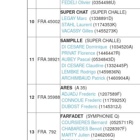
FEDELI Olivier
(0354498U)
SUPER CHAT
(SUPER CHALLE)
LEGAY Marc
(1338891D)
10
FRA 45002
STAHL Laurent
(1174353K)
VACASSY Gilles
(1455273K)
SAMPILLE
(SUPER CHALLE)
DI CESARE Dominique
(1034520A)
PRIVAT Florence
(1446447R)
11
FRA 38921
AUBEY Pascal
(0534843D)
DI CESARE Claudine
(1332445P)
LEMBKE Rodrigo
(1459836N)
ARCHIMBAUD Patrick
(1460904A)
ARES
(A 35)
ADJADJ Frederic
(1207589F)
12
FRA 35988
CONNOUE Frederic
(1175925X)
DUBOST Frederic
(1145312J)
FARFADET
(SYMPHONIE Q)
COURSIERES Bernard
(0525711R)
CHABARDES Benoit
(1228397F)
13
FRA 792
MARTY Julien
(1246206G)